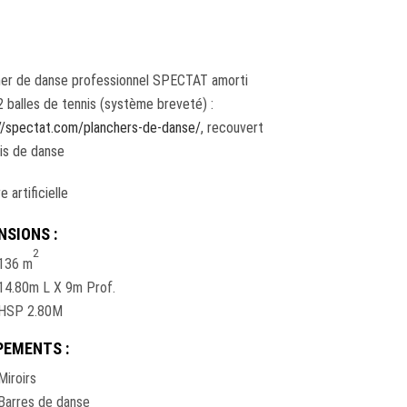
her de danse professionnel SPECTAT amorti
2 balles de tennis (système breveté) :
//spectat.com/planchers-de-danse/
, recouvert
is de danse
 artificielle
NSIONS :
2
136 m
14.80m L X 9m Prof.
HSP 2.80M
PEMENTS :
Miroirs
Barres de danse