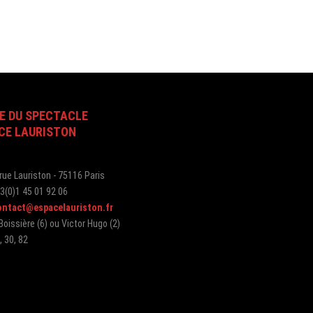
E DU SPECTACLE
CE LAURISTON
 rue Lauriston - 75116 Paris
33(0)1 45 01 92 06
ontact@espacelauriston.fr
Boissière (6) ou Victor Hugo (2)
, 30, 82