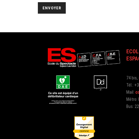
ECOL
ESPA
74 bis,
Tél.: +
Mail:
c
Métro: 
Bus: 22