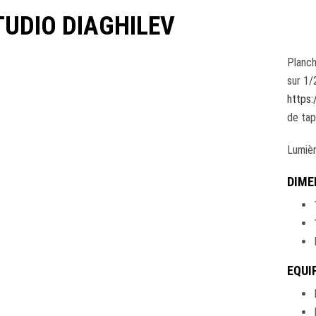
TUDIO DIAGHILEV
Planc
sur 1/
https:
de tap
Lumière
DIME
EQUI